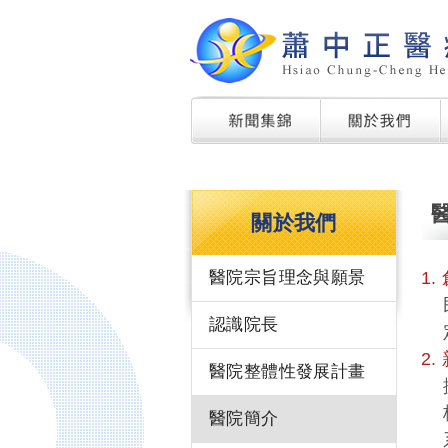
關於我們
醫院宗旨理念與願景
1.
民
認識院長
2.
醫院整體性發展計畫
擴
梯
醫院簡介
系