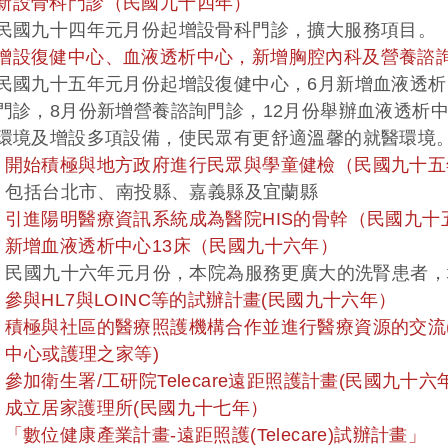
. 新設骨科門診（民國九十四年）
國九十四年元月份起增設骨科門診，擴大服務項目。
. 增設復健中心、血液透析中心，新增胸腔內科及營養諮詢
國九十五年元月份起增設復健中心，6月新增血液透析
診，8月份新增營養諮詢門診，12月份舉辦血液透析
境及增設多項設備，使民眾有更舒適溫馨的就醫環境
0. 開始積極與地方政府進行民眾與學童健檢（民國九十
括台北市、南投縣、嘉義縣及宜蘭縣
1. 引進陽明醫療資訊系統成為醫院HIS的骨幹（民國九
2. 新增血液透析中心13床（民國九十六年）
國九十六年元月份，本院為服務更廣大的洗腎患者，
3. 參與HL7與LOINC等的試辦計畫(民國九十六年）
4. 積極與社區的醫療照護機構合作並進行醫療資源的交流
心或護理之家等)
5. 參加衛生署/工研院Telecare遠距照護計畫(民國九十
6. 成立居家護理所(民國九十七年）
7. 「數位健康產業計畫-遠距照護(Telecare)試辦計畫」