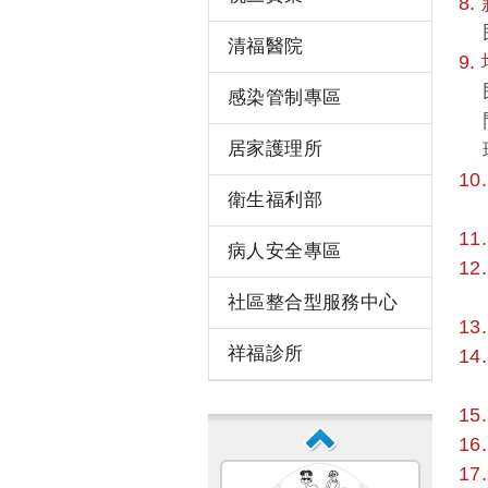
8
民
清福醫院
9
民
感染管制專區
門
居家護理所
環
1
衛生福利部
包
1
病人安全專區
1
民
社區整合型服務中心
1
祥福診所
1
中
1
1
1