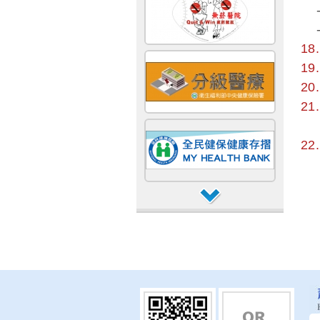
-
-
1
1
2
21
I
2