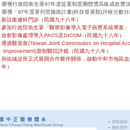
 榮獲行政院衛生署97年度提案制度團體獎高級成效獎項
 榮獲「97年度署列管施政計畫(科技發展類)評核分數分
8. 新設復健科門診（民國九十八年）
9. 參加行政院衛生署「醫療影像導入電子病歷系統專案
0. 放射影像處理導入PACS及DICOM（民國九十八年）
. 通過醫策會(Taiwan Joint Commission on Hospital Accre
mprovement)新制醫院評鑑（民國九十八年）
2. 與佑城診所正式展開合作夥伴關係，啟動中和市地區
年）
新聞集錦
關於我們