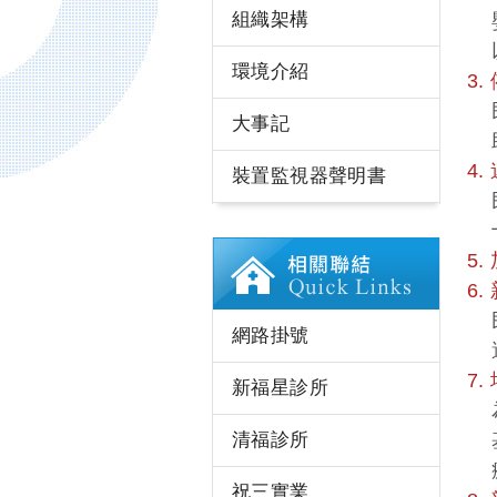
組織架構
嬰
以
環境介紹
3
民
大事記
助
4
裝置監視器聲明書
民
十
5
6
民
網路掛號
適
7
新福星診所
為
清福診所
基
療
祝三實業