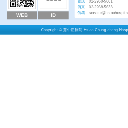
電話｜
02-2968-5661
傳真｜
02-2968-5638
信箱｜
service@hsiaohospita
WEB
ID
Copyright © 蕭中正醫院 Hsiao Chung-cheng Hosp